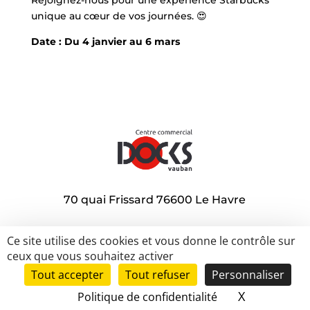
Rejoignez-nous pour une expérience Starbucks
unique au cœur de vos journées. 😍
Date : Du 4 janvier au 6 mars
70 quai Frissard 76600 Le Havre
Ce site utilise des cookies et vous donne le contrôle sur
A louer
Promotions
Nos actions sociales
ceux que vous souhaitez activer
Nos actions éco-citoyennes
Contact
Tout accepter
Tout refuser
Personnaliser
Mentions légales
|
Politique de confidentialité
|
Gestion des cookies
|
Presse
X
Masquer le
Politique de confidentialité
© 2022 – Docks Vauban